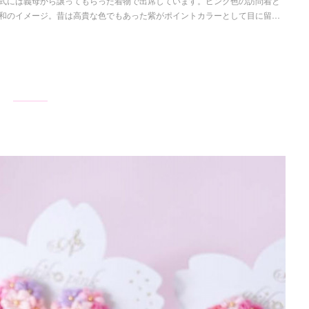
式には義母から譲ってもらった着物で出席しています。ピンク色の訪問着と
和のイメージ。昔は高貴な色でもあった紫がポイントカラーとして目に留…