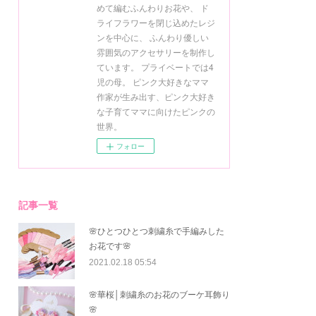
めて編むふんわりお花や、 ド
ライフラワーを閉じ込めたレジ
ンを中心に、 ふんわり優しい
雰囲気のアクセサリーを制作し
ています。 プライベートでは4
児の母。 ピンク大好きなママ
作家が生み出す、ピンク大好き
な子育てママに向けたピンクの
世界。
フォロー
記事一覧
🌸ひとつひとつ刺繍糸で手編みした
お花です🌸
2021.02.18 05:54
🌸華桜│刺繍糸のお花のブーケ耳飾り
🌸