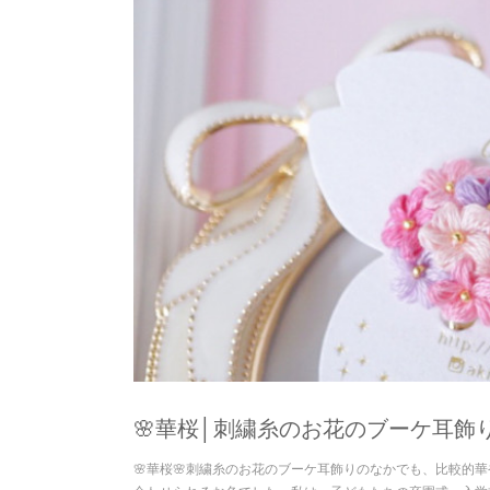
🌸華桜│刺繍糸のお花のブーケ耳飾り
🌸華桜🌸刺繍糸のお花のブーケ耳飾りのなかでも、比較的