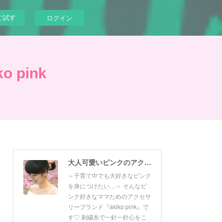
ぐ試す
ログイン
pink
大人可愛いピンクのアクセサリー akiko pink
～子育て中でも大好きなピンク
を身につけたい…～ そんなピ
ンク好きなママためのアクセサ
リーブランド『akiko pink』で
す♡ 刺繍糸で一針一針心をこ